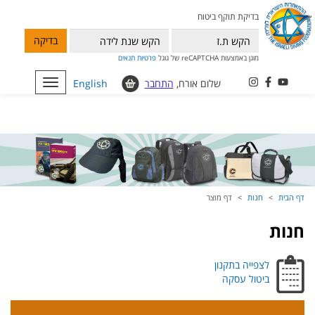
בדיקת תוקף ביטוח
בדיקה
מוגן באמצעות reCAPTCHA של גוגל
פרטיות
תנאים
שלום אורח,
התחבר
English
Toggle
navigation
דף הבית
חנות
דף מוצר
חנות
לצפייה בתקנון
ביטול עסקה